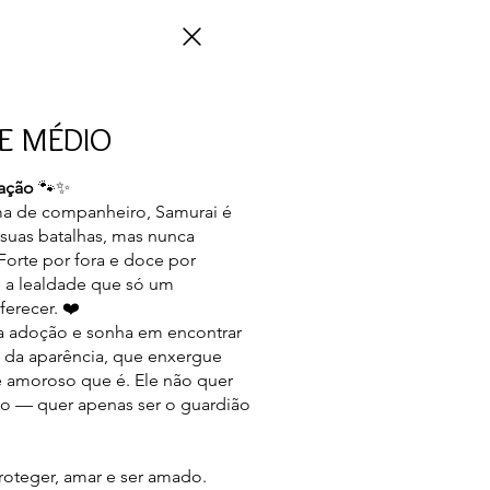
E MÉDIO
ração
🐾✨
a de companheiro, Samurai é
 suas batalhas, mas nunca
Forte por fora e doce por
o a lealdade que só um
ferecer. ❤️
ra adoção e sonha em encontrar
m da aparência, que enxergue
 e amoroso que é. Ele não quer
no — quer apenas ser o guardião
roteger, amar e ser amado.